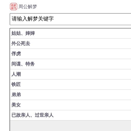
周公解梦
姑姑、婶婶
外公死去
俘虏
间谍、特务
人潮
铁匠
弟弟
美女
已故亲人、过世亲人